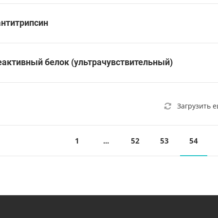
антитрипсин
еактивный белок (ультрачувствительный)
Загрузить 
1
...
52
53
54