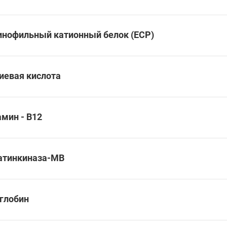
инофильный катионный белок (ECP)
иевая кислота
мин - В12
атинкиназа-МВ
глобин