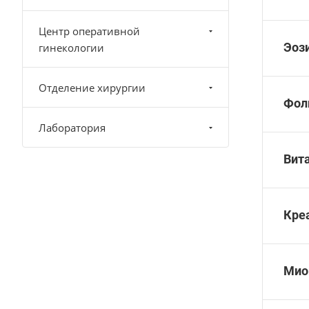
Центр оперативной
Эоз
гинекологии
Отделение хирургии
Фол
Лаборатория
Вита
Кре
Мио