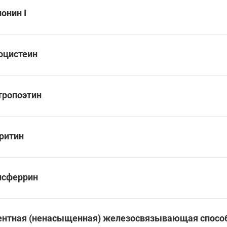
онин I
оцистеин
тропоэтин
ритин
нсферрин
ентная (ненасыщенная) железосвязывающая спосо