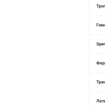
Троп
Гом
Эри
Фер
Тра
Лат