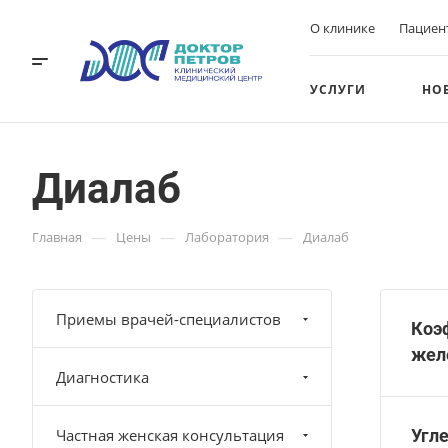
О клинике
Пациен
УСЛУГИ
НО
Диалаб
—
—
—
Главная
Цены
Лаборатория
Диалаб
Приемы врачей-специалистов
Коэ
жел
Диагностика
Частная женская консультация
Угл