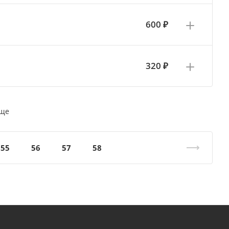
600 ₽
320 ₽
еще
55
56
57
58