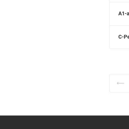
А1-
С-Р