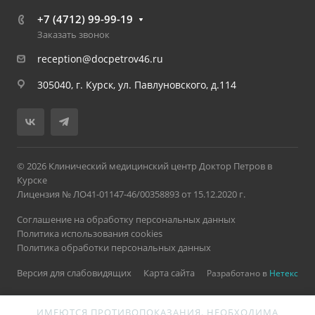
+7 (4712) 99-99-19
Заказать звонок
reception@docpetrov46.ru
305040, г. Курск, ул. Павлуновского, д.114
© 2026 Клинический медицинский центр Доктор Петров в
Курске
Лицензия № ЛО41-01147-46/00358893 от 15.12.2020 г.
Соглашение на обработку персональных данных
Политика использования cookies
Политика обработки персональных данных
Пользуясь сайтом, вы соглашаетесь на
использование
Версия для слабовидящих
Карта сайта
Разработано в
Нетекс
файлов cookies и сервиса веб-аналитики Яндекс.Метрика
,
которые обрабатывают ваши данные для улучшения
работы сайта.
ИМЕЮТСЯ ПРОТИВОПОКАЗАНИЯ. НЕОБХОДИМА