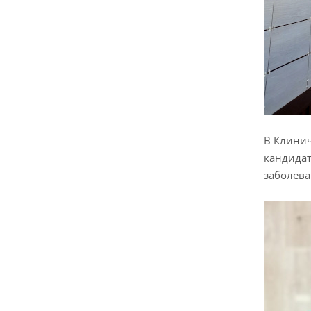
В Клинич
кандидат
заболева