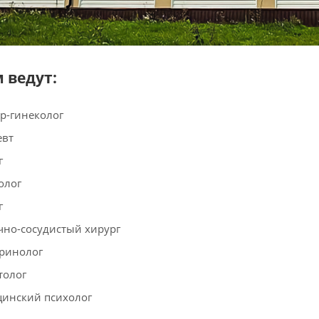
 ведут:
р-гинеколог
евт
г
олог
г
чно-сосудистый хирург
ринолог
толог
инский психолог