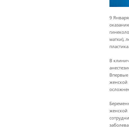
9 Января
оказанию
гинеколо
матки), 
пластика
В клинич
анестези
Впервые 
женской 
осложнен
Беременн
женской 
сотрудни
заболева