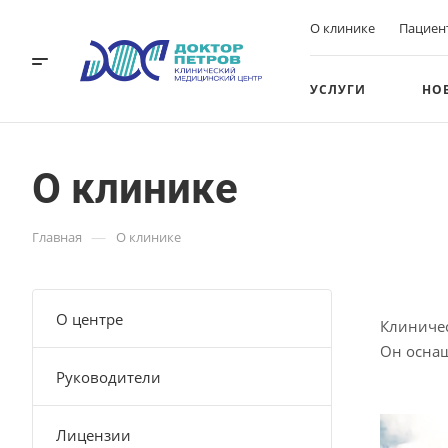
О клинике
Пациен
УСЛУГИ
НО
О клинике
—
Главная
О клинике
О центре
Клиничес
Он осна
Руководители
Лицензии