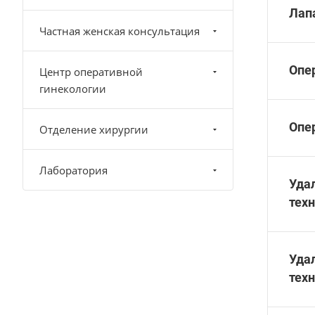
Лап
Частная женская консультация
Опер
Центр оперативной
гинекологии
Опе
Отделение хирургии
Лаборатория
Уда
техн
Уда
тех