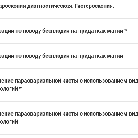
ароскопия диагностическая. Гистероскопия.
ации по поводу бесплодия на придатках матки *
рации по поводу бесплодия на придатках матки
ление параовариальной кисты с использованием ви
ологий *
ление параовариальной кисты с использованием ви
нологий