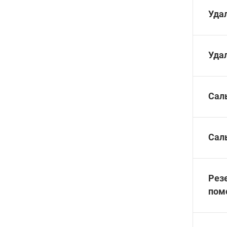
Уда
Уда
Сал
Сал
Рез
пом