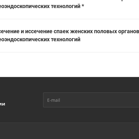
еоэндоскопических технологий *
сечение и иссечение спаек женских половых органо
еоэндоскопических технологий
ии