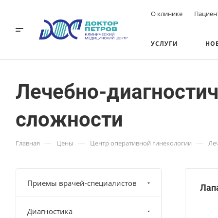
О клинике
Пациен
УСЛУГИ
НО
Лечебно-диагностич
сложности
—
—
—
Главная
Цены
Центр оперативной гинекологии
Ле
Приемы врачей-специалистов
Лапа
Диагностика