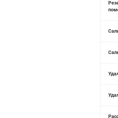
Рез
пом
Сал
Сал
Уда
Уда
Рас