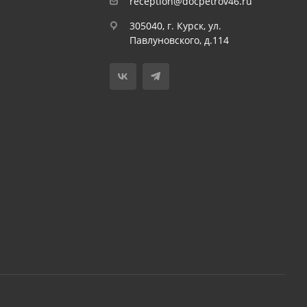
reception@docpetrov46.ru
305040, г. Курск, ул.
Павлуновского, д.114