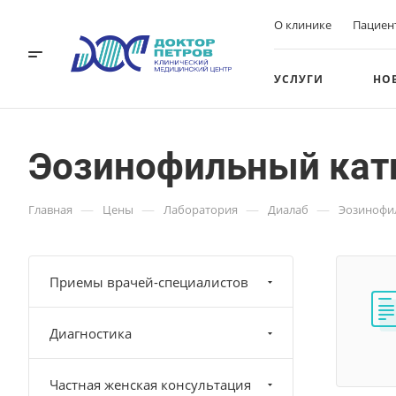
О клинике
Пациен
УСЛУГИ
НО
Эозинофильный кат
—
—
—
—
Главная
Цены
Лаборатория
Диалаб
Эозинофил
Приемы врачей-специалистов
Диагностика
Частная женская консультация