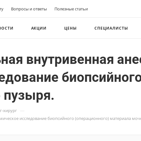
ту
Вопросы и ответы
Полезные статьи
ВОСТИ
АКЦИИ
ЦЕНЫ
СПЕЦИАЛИСТЫ
ная внутривенная ане
едование биопсийного
 пузыря.
—
г-хирург
омическое исследование биопсийного (операционного) материала моч