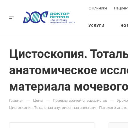
О клинике
Пациен
УСЛУГИ
НО
Цистоскопия. Тоталь
анатомическое иссл
материала мочевого
—
—
—
Главная
Цены
Приемы врачей-специалистов
Уроло
Цистоскопия. Тотальная внутривенная анестезия. Патолого-анат