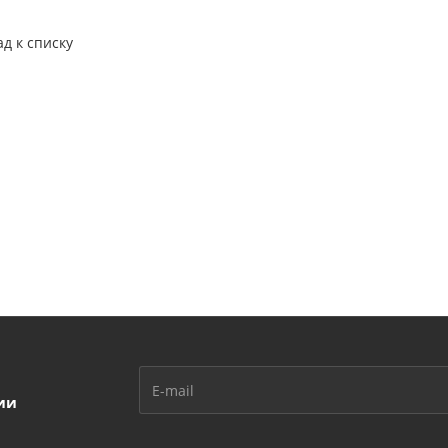
ад к списку
ии