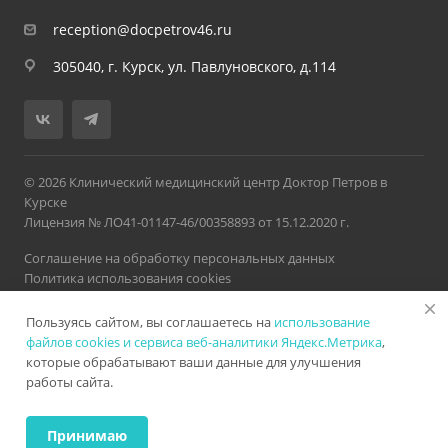
reception@docpetrov46.ru
305040, г. Курск, ул. Павлуновского, д.114
© 2026 Клинический медицинский центр Доктор Петров в
Курске
Лицензия № ЛО41-01147-46/00358893 от 15.12.2020 г.
Соглашение на обработку персональных данных
Политика использования cookies
Политика обработки персональных данных
Пользуясь сайтом, вы соглашаетесь на
использование
Версия для слабовидящих
Карта сайта
Разработано в
Нетекс
файлов cookies и сервиса веб-аналитики Яндекс.Метрика
,
которые обрабатывают ваши данные для улучшения
работы сайта.
ИМЕЮТСЯ ПРОТИВОПОКАЗАНИЯ. НЕОБХОДИМА
КОНСУЛЬТАЦИЯ СПЕЦИАЛИСТА
Принимаю