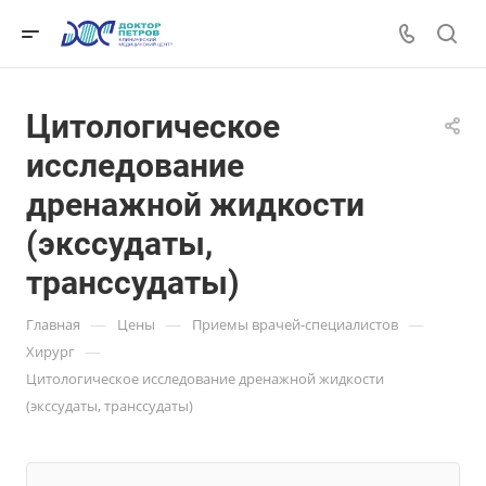
Цитологическое
исследование
дренажной жидкости
(экссудаты,
транссудаты)
—
—
—
Главная
Цены
Приемы врачей-специалистов
—
Хирург
Цитологическое исследование дренажной жидкости
(экссудаты, транссудаты)