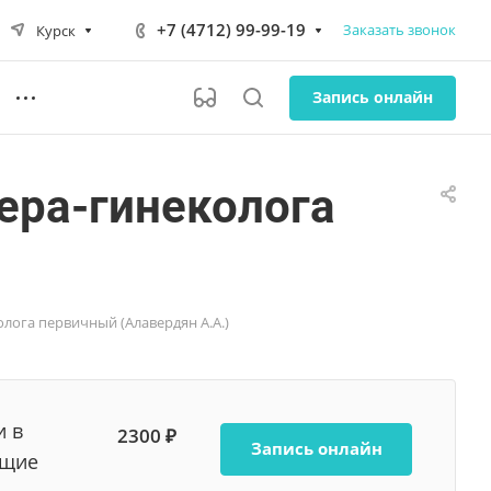
+7 (4712) 99-99-19
Заказать звонок
Курск
Запись онлайн
ера-гинеколога
лога первичный (Алавердян А.А.)
и в
2300 ₽
Запись онлайн
ющие