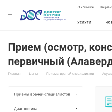
О клинике
Пациен
УСЛУГИ
НО
Прием (осмотр, кон
первичный (Алаверд
—
—
—
Главная
Цены
Приемы врачей-специалистов
Акуше
Приемы врачей-специалистов
Диагностика