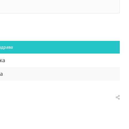
здрава
ка
а