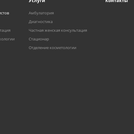
Услуги
Контакты
истов
Амбулатория
Диагностика
ьтация
Частная женская консультация
кологии
Стационар
Отделение косметологии