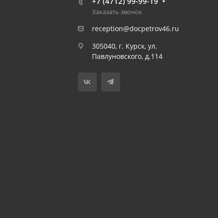
+7 (4712) 99-99-19
Заказать звонок
reception@docpetrov46.ru
305040, г. Курск, ул.
Павлуновского, д.114