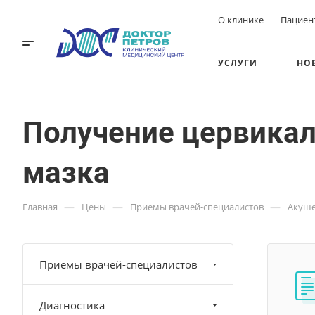
О клинике
Пациен
УСЛУГИ
НО
Получение цервикал
мазка
—
—
—
Главная
Цены
Приемы врачей-специалистов
Акуше
Приемы врачей-специалистов
Диагностика