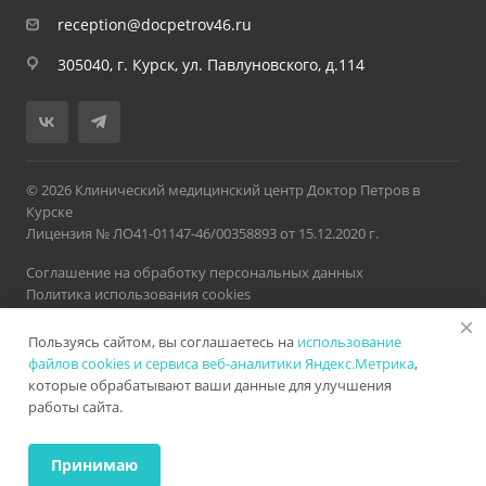
reception@docpetrov46.ru
305040, г. Курск, ул. Павлуновского, д.114
© 2026 Клинический медицинский центр Доктор Петров в
Курске
Лицензия № ЛО41-01147-46/00358893 от 15.12.2020 г.
Соглашение на обработку персональных данных
Политика использования cookies
Политика обработки персональных данных
Пользуясь сайтом, вы соглашаетесь на
использование
Версия для слабовидящих
Карта сайта
Разработано в
Нетекс
файлов cookies и сервиса веб-аналитики Яндекс.Метрика
,
которые обрабатывают ваши данные для улучшения
работы сайта.
ИМЕЮТСЯ ПРОТИВОПОКАЗАНИЯ. НЕОБХОДИМА
КОНСУЛЬТАЦИЯ СПЕЦИАЛИСТА
Принимаю