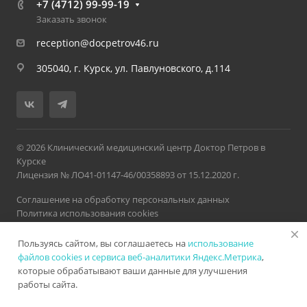
+7 (4712) 99-99-19
Заказать звонок
reception@docpetrov46.ru
305040, г. Курск, ул. Павлуновского, д.114
© 2026 Клинический медицинский центр Доктор Петров в
Курске
Лицензия № ЛО41-01147-46/00358893 от 15.12.2020 г.
Соглашение на обработку персональных данных
Политика использования cookies
Политика обработки персональных данных
Пользуясь сайтом, вы соглашаетесь на
использование
Версия для слабовидящих
Карта сайта
Разработано в
Нетекс
файлов cookies и сервиса веб-аналитики Яндекс.Метрика
,
которые обрабатывают ваши данные для улучшения
работы сайта.
ИМЕЮТСЯ ПРОТИВОПОКАЗАНИЯ. НЕОБХОДИМА
КОНСУЛЬТАЦИЯ СПЕЦИАЛИСТА