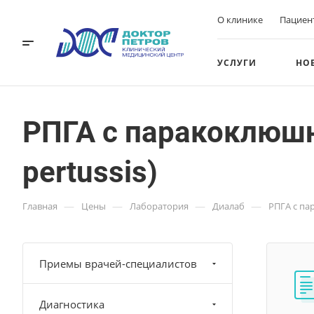
О клинике
Пациен
УСЛУГИ
НО
РПГА с паракоклюшн
pertussis)
—
—
—
—
Главная
Цены
Лаборатория
Диалаб
РПГА с па
Приемы врачей-специалистов
Диагностика