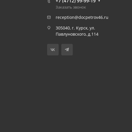
+7 (4712) 99-99-19
Заказать звонок
reception@docpetrov46.ru
305040, г. Курск, ул.
Павлуновского, д.114