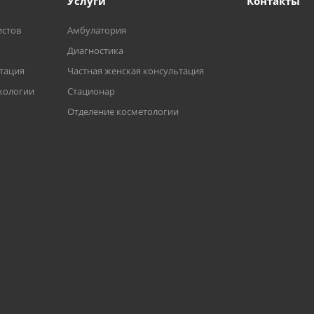
Услуги
Контакты
истов
Амбулатория
Диагностика
ьтация
Частная женская консультация
кологии
Стационар
Отделение косметологии