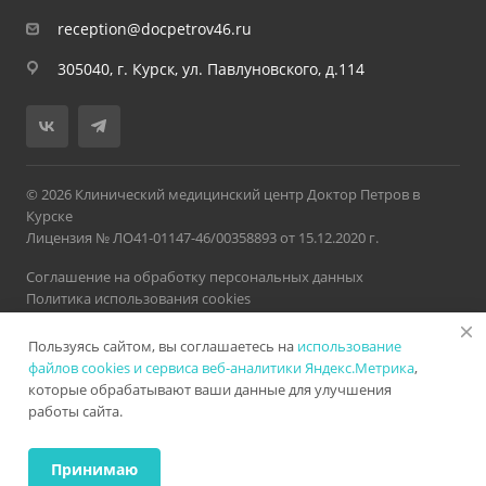
reception@docpetrov46.ru
305040, г. Курск, ул. Павлуновского, д.114
© 2026 Клинический медицинский центр Доктор Петров в
Курске
Лицензия № ЛО41-01147-46/00358893 от 15.12.2020 г.
Соглашение на обработку персональных данных
Политика использования cookies
Политика обработки персональных данных
Пользуясь сайтом, вы соглашаетесь на
использование
Версия для слабовидящих
Карта сайта
Разработано в
Нетекс
файлов cookies и сервиса веб-аналитики Яндекс.Метрика
,
которые обрабатывают ваши данные для улучшения
работы сайта.
ИМЕЮТСЯ ПРОТИВОПОКАЗАНИЯ. НЕОБХОДИМА
КОНСУЛЬТАЦИЯ СПЕЦИАЛИСТА
Принимаю