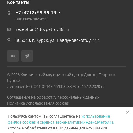
Контакты
+7 (4712) 99-99-19
Заказать звонок
reception@docpetrov46.ru
305040, г. Курск, ул. Павлуновского, д.114
© 2026 Клинический медицинский центр Доктор Петров в
Курске
Лицензия № ЛО41-01147-46/00358893 от 15.12.2020 г.
Соглашение на обработку персональных данных
Политика использования cookies
Политика обработки персональных данных
Пользуясь сайтом, вы соглашаетесь на
использование
Версия для слабовидящих
Карта сайта
Разработано в
Нетекс
файлов cookies и сервиса веб-аналитики Яндекс.Метрика
,
которые обрабатывают ваши данные для улучшения