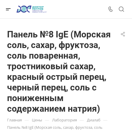
Панель №8 IgE (Морская
соль, сахар, фруктоза,
соль поваренная,
тростниковый сахар,
красный острый перец,
черный перец, соль с
пониженным
содержанием натрия)
—
—
—
—
Главная
Цены
Лаборатория
Диалаб
Панель №8 IgE (Морская соль, сахар, фруктоза, соль