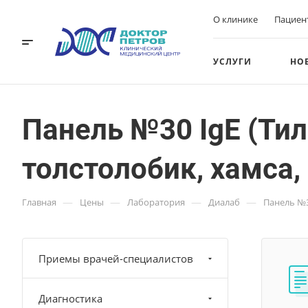
О клинике
Пациен
УСЛУГИ
НО
Панель №30 IgE (Тил
толстолобик, хамса,
—
—
—
—
Главная
Цены
Лаборатория
Диалаб
Панель №30
Приемы врачей-специалистов
Диагностика