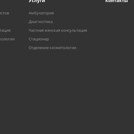
Услуги
Контакты
истов
Амбулатория
Диагностика
ьтация
Частная женская консультация
кологии
Стационар
Отделение косметологии