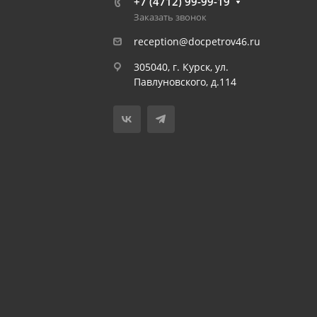
+7 (4712) 99-99-19
Заказать звонок
reception@docpetrov46.ru
305040, г. Курск, ул.
Павлуновского, д.114