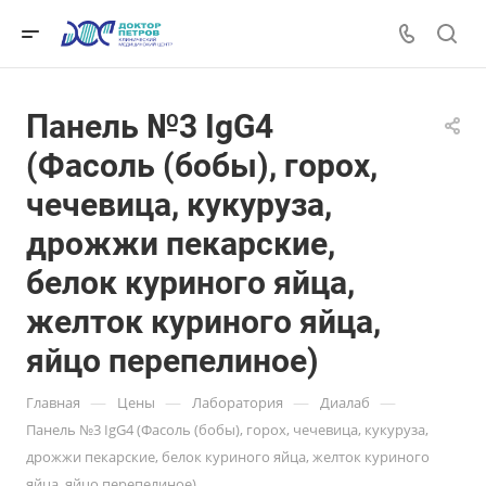
Панель №3 IgG4
(Фасоль (бобы), горох,
чечевица, кукуруза,
дрожжи пекарские,
белок куриного яйца,
желток куриного яйца,
яйцо перепелиное)
—
—
—
—
Главная
Цены
Лаборатория
Диалаб
Панель №3 IgG4 (Фасоль (бобы), горох, чечевица, кукуруза,
дрожжи пекарские, белок куриного яйца, желток куриного
яйца, яйцо перепелиное)