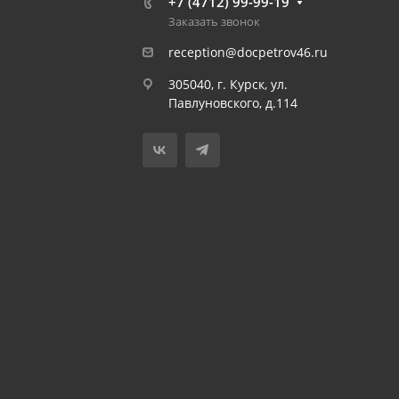
+7 (4712) 99-99-19
Заказать звонок
reception@docpetrov46.ru
305040, г. Курск, ул.
Павлуновского, д.114