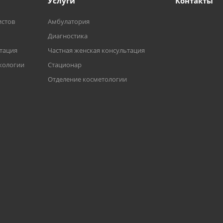
Услуги
Контакты
истов
Амбулатория
Диагностика
ьтация
Частная женская консультация
кологии
Стационар
Отделение косметологии