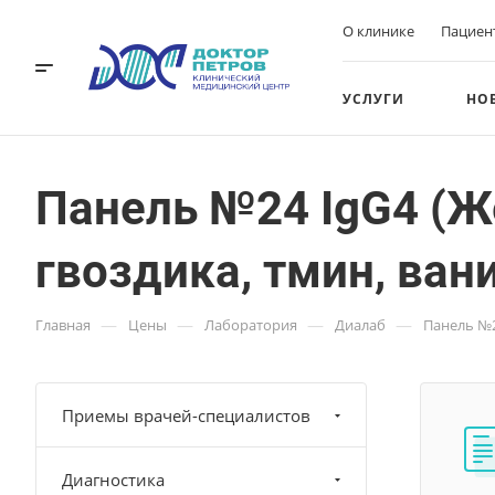
О клинике
Пациен
УСЛУГИ
НО
Панель №24 IgG4 (Ж
гвоздика, тмин, ван
—
—
—
—
Главная
Цены
Лаборатория
Диалаб
Панель №2
Приемы врачей-специалистов
Диагностика