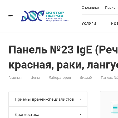
О клинике
Пациен
УСЛУГИ
НО
Панель №23 IgE (Реч
красная, раки, лангу
—
—
—
—
Главная
Цены
Лаборатория
Диалаб
Панель №23
Приемы врачей-специалистов
Диагностика