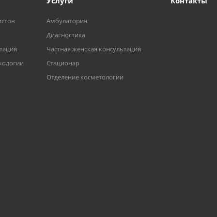
Услуги
Контакты
истов
Амбулатория
Диагностика
ьтация
Частная женская консультация
кологии
Стационар
Отделение косметологии