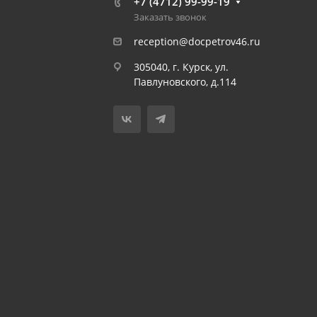
+7 (4712) 99-99-19
Заказать звонок
reception@docpetrov46.ru
305040, г. Курск, ул.
Павлуновского, д.114