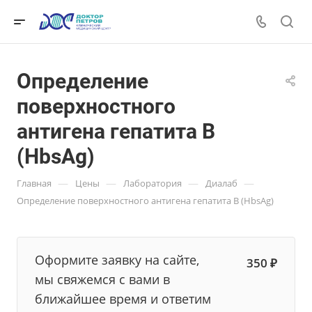
Определение
поверхностного
антигена гепатита В
(HbsAg)
—
—
—
—
Главная
Цены
Лаборатория
Диалаб
Определение поверхностного антигена гепатита В (HbsAg)
Оформите заявку на сайте,
350 ₽
мы свяжемся с вами в
ближайшее время и ответим