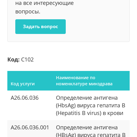
на все интересующие
вопросы.
Задать вопрос
Код:
С102
Наименование по
Код услуги
номенклатуре минздрава
A26.06.036
Определение антигена
(HbsAg) вируса гепатита B
(Hepatitis B virus) в крови
A26.06.036.001
Определение антигена
(HBsAg) вируса гепатита B