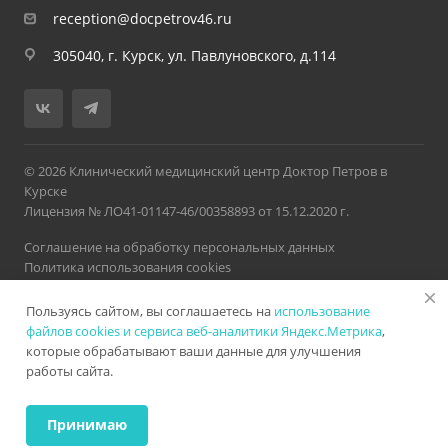
reception@docpetrov46.ru
305040, г. Курск, ул. Павлуновского, д.114
© 2026 Клинический медицинский центр Доктор Петров в
Курске
Лицензия № ЛО41-01147-46/00358893 от 15.12.2020 г.
Соглашение на обработку персональных данных
Политика использования cookies
Политика обработки персональных данных
Пользуясь сайтом, вы соглашаетесь на
использование
Версия для слабовидящих
Карта сайта
Разработано в
Нетекс
файлов cookies и сервиса веб-аналитики Яндекс.Метрика
,
которые обрабатывают ваши данные для улучшения
работы сайта.
ИМЕЮТСЯ ПРОТИВОПОКАЗАНИЯ. НЕОБХОДИМА
КОНСУЛЬТАЦИЯ СПЕЦИАЛИСТА
Принимаю