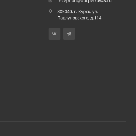
reception@docpetrov46.ru
305040, г. Курск, ул.
Павлуновского, д.114