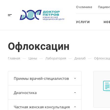
О клинике
Пациен
УСЛУГИ
НО
Офлоксацин
—
—
—
—
Главная
Цены
Лаборатория
Диалаб
Офлоксац
Приемы врачей-специалистов
Диагностика
Частная женская консультация