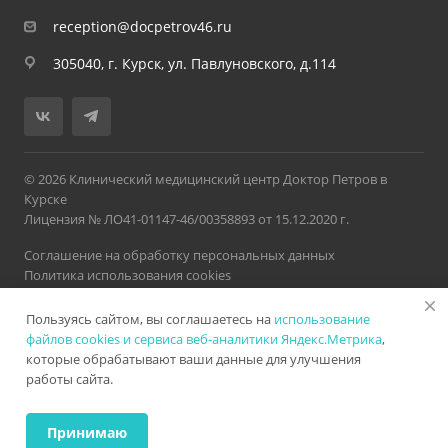
reception@docpetrov46.ru
305040, г. Курск, ул. Павлуновского, д.114
© 2026 Клинический медицинский центр Доктор Петров в
Курске
Лицензия № ЛО41-01147-46/00358893 от 15.12.2020 г.
Соглашение на обработку персональных данных
Политика использования cookies
Политика обработки персональных данных
Пользуясь сайтом, вы соглашаетесь на
использование
Версия для слабовидящих
Карта сайта
Разработано в
Нетекс
файлов cookies и сервиса веб-аналитики Яндекс.Метрика
,
которые обрабатывают ваши данные для улучшения
работы сайта.
ИМЕЮТСЯ ПРОТИВОПОКАЗАНИЯ. НЕОБХОДИМА
КОНСУЛЬТАЦИЯ СПЕЦИАЛИСТА
Принимаю