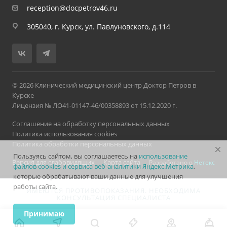
reception@docpetrov46.ru
305040, г. Курск, ул. Павлуновского, д.114
© 2026 Клинический медицинский центр Доктор Петров в
Курске
Лицензия № ЛО41-01147-46/00358893 от 15.12.2020 г.
Соглашение на обработку персональных данных
Политика использования cookies
Политика обработки персональных данных
Пользуясь сайтом, вы соглашаетесь на
использование
Версия для слабовидящих
Карта сайта
Разработано в
Нетекс
файлов cookies и сервиса веб-аналитики Яндекс.Метрика
,
которые обрабатывают ваши данные для улучшения
работы сайта.
ИМЕЮТСЯ ПРОТИВОПОКАЗАНИЯ. НЕОБХОДИМА
КОНСУЛЬТАЦИЯ СПЕЦИАЛИСТА
Принимаю