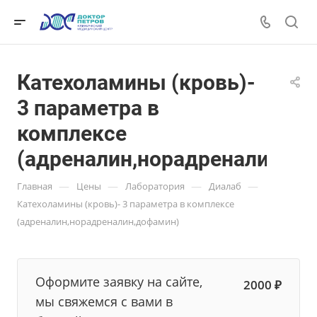
Катехоламины (кровь)-
3 параметра в
комплексе
(адреналин,норадреналин,д
—
—
—
—
Главная
Цены
Лаборатория
Диалаб
Катехоламины (кровь)- 3 параметра в комплексе
(адреналин,норадреналин,дофамин)
Оформите заявку на сайте,
2000 ₽
мы свяжемся с вами в