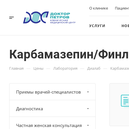
О клинике
Пациен
УСЛУГИ
НО
Карбамазепин/Финл
—
—
—
—
Главная
Цены
Лаборатория
Диалаб
Карбамаз
Приемы врачей-специалистов
Диагностика
Частная женская консультация