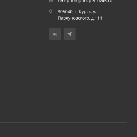
reception@docpetrov46.ru
305040, г. Курск, ул.
Павлуновского, д.114