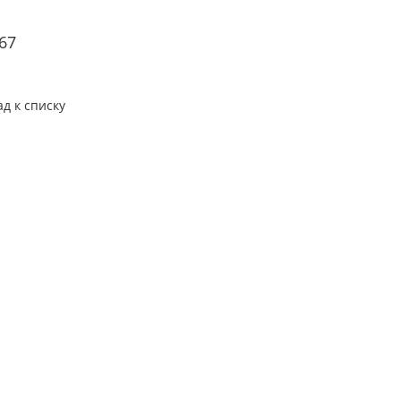
67
ад к списку