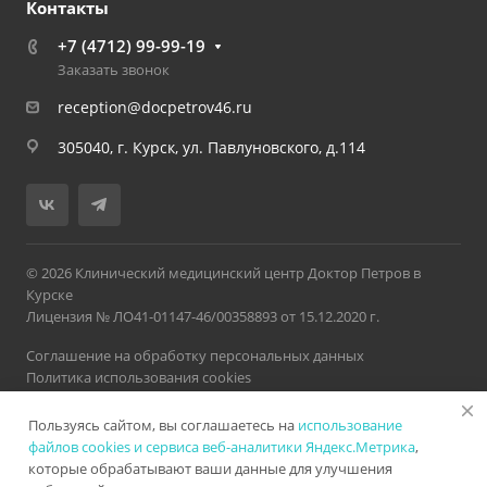
Контакты
+7 (4712) 99-99-19
Заказать звонок
reception@docpetrov46.ru
305040, г. Курск, ул. Павлуновского, д.114
© 2026 Клинический медицинский центр Доктор Петров в
Курске
Лицензия № ЛО41-01147-46/00358893 от 15.12.2020 г.
Соглашение на обработку персональных данных
Политика использования cookies
Политика обработки персональных данных
Пользуясь сайтом, вы соглашаетесь на
использование
Версия для слабовидящих
Карта сайта
Разработано в
Нетекс
файлов cookies и сервиса веб-аналитики Яндекс.Метрика
,
которые обрабатывают ваши данные для улучшения