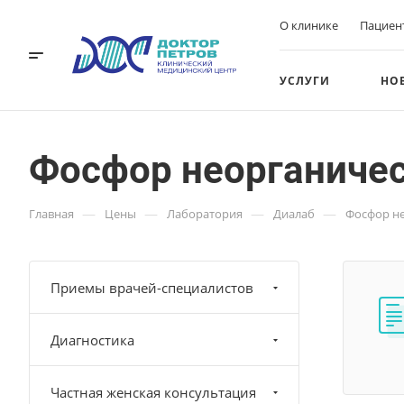
О клинике
Пациен
УСЛУГИ
НО
Фосфор неорганиче
—
—
—
—
Главная
Цены
Лаборатория
Диалаб
Фосфор н
Приемы врачей-специалистов
Диагностика
Частная женская консультация