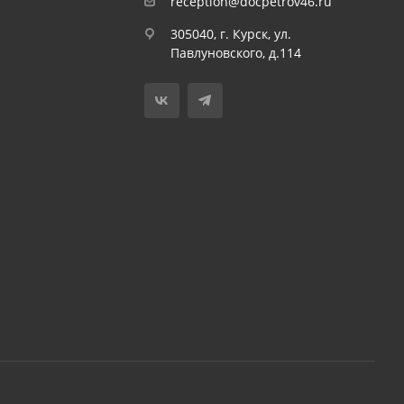
reception@docpetrov46.ru
305040, г. Курск, ул.
Павлуновского, д.114