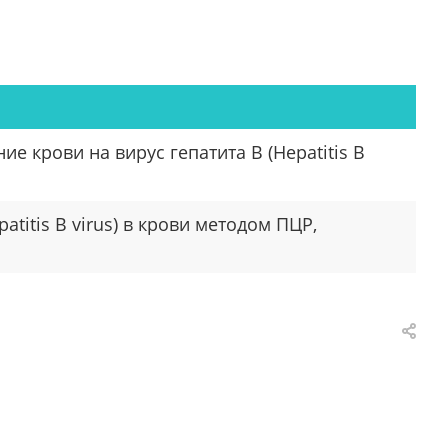
 крови на вирус гепатита B (Hepatitis B
titis B virus) в крови методом ПЦР,