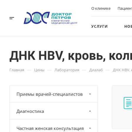
О клинике
Пациен
УСЛУГИ
НО
ДНК НВV, кровь, кол
—
—
—
—
Главная
Цены
Лаборатория
Диалаб
ДНК НВV, 
Приемы врачей-специалистов
Диагностика
Частная женская консультация