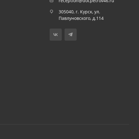
reception@docpetrov46.ru
305040, г. Курск, ул.
Павлуновского, д.114