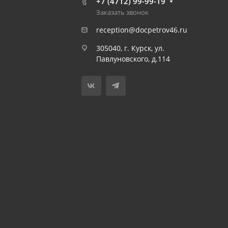
+7 (4712) 99-99-19
Заказать звонок
reception@docpetrov46.ru
305040, г. Курск, ул.
Павлуновского, д.114