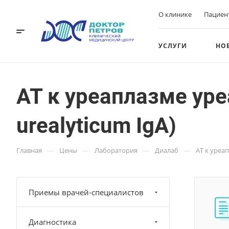
О клинике
Пациен
УСЛУГИ
НО
АТ к уреаплазме уре
urealyticum IgA)
—
—
—
—
Главная
Цены
Лаборатория
Диалаб
АТ к уреап
Приемы врачей-специалистов
Диагностика