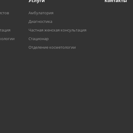
Услуги
Контакты
истов
Амбулатория
Диагностика
ьтация
Частная женская консультация
кологии
Стационар
Отделение косметологии