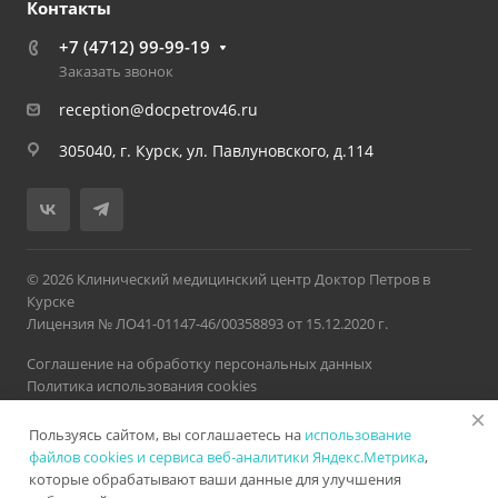
Контакты
+7 (4712) 99-99-19
Заказать звонок
reception@docpetrov46.ru
305040, г. Курск, ул. Павлуновского, д.114
© 2026 Клинический медицинский центр Доктор Петров в
Курске
Лицензия № ЛО41-01147-46/00358893 от 15.12.2020 г.
Соглашение на обработку персональных данных
Политика использования cookies
Политика обработки персональных данных
Пользуясь сайтом, вы соглашаетесь на
использование
Версия для слабовидящих
Карта сайта
Разработано в
Нетекс
файлов cookies и сервиса веб-аналитики Яндекс.Метрика
,
которые обрабатывают ваши данные для улучшения