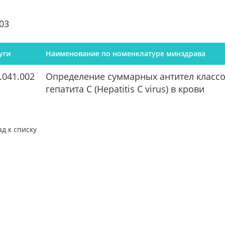
03
уги
Наименование по номенклатуре минздрава
.041.002
Определение суммарных антител классов 
гепатита C (Hepatitis C virus) в крови
ад к списку