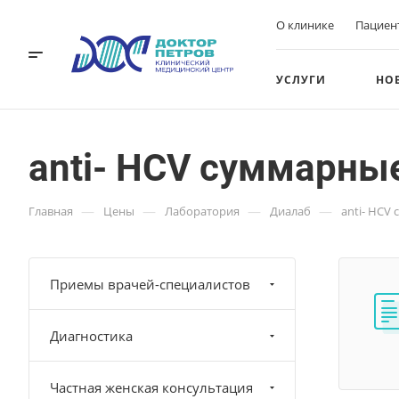
О клинике
Пациен
УСЛУГИ
НО
anti- НСV суммарны
—
—
—
—
Главная
Цены
Лаборатория
Диалаб
anti- НСV
Приемы врачей-специалистов
Диагностика
Частная женская консультация