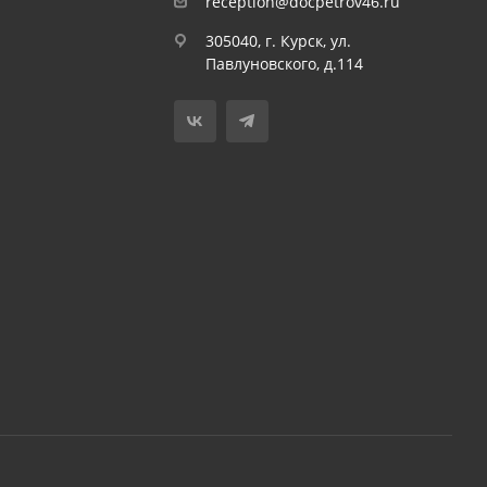
reception@docpetrov46.ru
305040, г. Курск, ул.
Павлуновского, д.114