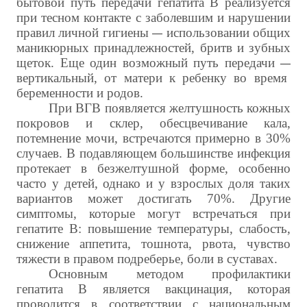
бытовой путь передачи гепатита В реализуется
при тесном контакте с заболевшим и нарушении
правил личной гигиены
использовании общих
—
маникюрных принадлежностей, бритв и зубных
щеток. Еще один возможный путь передачи
—
вертикальный, от матери к ребенку во время
беременности и родов.
При ВГВ появляется желтушность кожных
покровов и склер, обесцвечивание кала,
потемнение мочи, встречаются примерно в 30%
случаев. В подавляющем большинстве инфекция
протекает в безжелтушной форме, особенно
часто у детей, однако и у взрослых доля таких
вариантов может достигать 70%. Другие
симптомы, которые могут встречаться при
гепатите В: повышение температуры, слабость,
снижение аппетита, тошнота, рвота, чувство
тяжести в правом подреберье, боли в суставах.
Основным методом профилактики
гепатита В является вакцинация, которая
проводится в соответствии с национальным