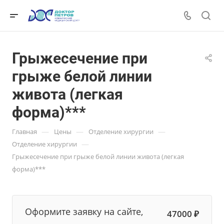
Грыжесечение при
грыже белой линии
живота (легкая
форма)***
—
—
—
Главная
Цены
Отделение хирургии
—
Отделение хирургии
Грыжесечение при грыже белой линии живота (легкая
форма)***
Оформите заявку на сайте,
47000 ₽